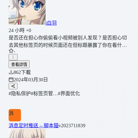
i白羽
24 小時 +0
是否还在担心你偷偷看小视频被别人发现？是否担心切
去其他标签页的时候页面还在但标题暴露了你在看什
-
么？那就试试这个吧！
查看詳情
862
下載
2024年03月30日
#隐私保护
#标签页管…
#界面优化
消
消息定时推送 -- 脚本猫
v2023711839