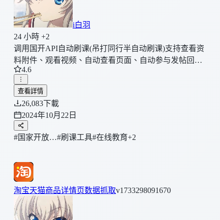
i白羽
24 小時 +2
调用国开API自动刷课(吊打同行半自动刷课)支持查看资
料附件、观看视频、自动查看页面、自动参与发帖回
4.6
帖。调用API接口实现！
查看詳情
26,083
下載
2024年10月22日
#国家开放…
#刷课工具
#在线教育
+2
淘宝天猫商品详情页数据抓取
v1733298091670