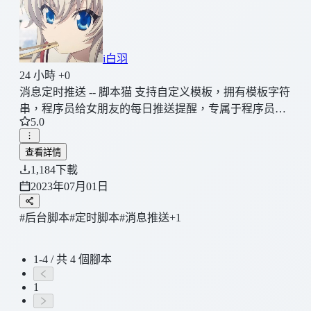
i白羽
24 小時 +0
消息定时推送 -- 脚本猫 支持自定义模板，拥有模板字符
串，程序员给女朋友的每日推送提醒，专属于程序员的
5.0
浪漫~
查看詳情
1,184
下載
2023年07月01日
#后台脚本
#定时脚本
#消息推送
+1
1-4 / 共 4 個腳本
1