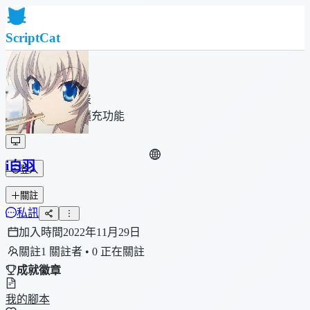
ScriptCat
首頁
社群
腳本列表
瀏覽器擴充功能
i白羽
登入
關註
私訊
加入時間
2022年11月29日
關註
1 關註者 • 0 正在關註
成就徽章
我的腳本