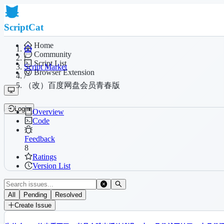
ScriptCat
Home
Community
/
Script List
Script Market
Browser Extension
/
（改）百度网盘会员青春版
Login
Overview
Code
Feedback
8
Ratings
Version List
All
Pending
Resolved
Create Issue