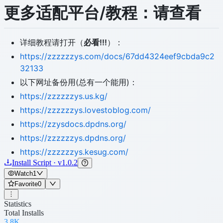
更多适配平台/教程：请查看
详细教程请打开（
必看!!!
）：
https://zzzzzzys.com/docs/67dd4324eef9cbda9c2
32133
以下网址备份用(总有一个能用)：
https://zzzzzzys.us.kg/
https://zzzzzzys.lovestoblog.com/
https://zzysdocs.dpdns.org/
https://zzzzzzys.dpdns.org/
https://zzzzzzys.kesug.com/
Install Script · v1.0.2
Watch
1
Favorite
0
Statistics
Total Installs
3.8K