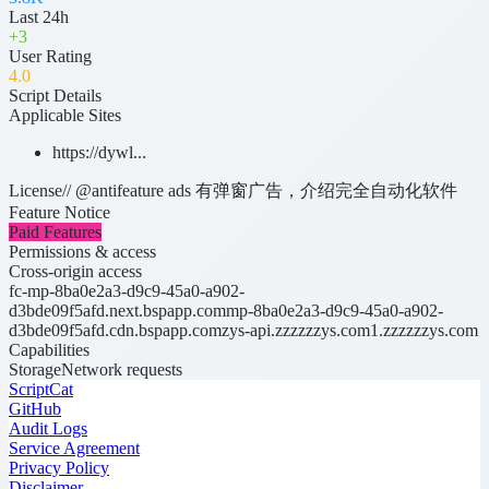
Last 24h
+
3
User Rating
4
.0
Script Details
Applicable Sites
https://dywl...
License
// @antifeature ads 有弹窗广告，介绍完全自动化软件
Feature Notice
Paid Features
Permissions & access
Cross-origin access
fc-mp-8ba0e2a3-d9c9-45a0-a902-
d3bde09f5afd.next.bspapp.com
mp-8ba0e2a3-d9c9-45a0-a902-
d3bde09f5afd.cdn.bspapp.com
zys-api.zzzzzzys.com
1.zzzzzzys.com
Capabilities
Storage
Network requests
ScriptCat
GitHub
Audit Logs
Service Agreement
Privacy Policy
Disclaimer