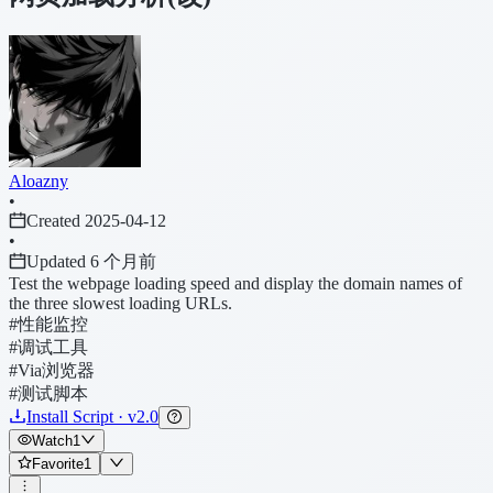
Aloazny
•
Created 2025-04-12
•
Updated 6 个月前
Test the webpage loading speed and display the domain names of
the three slowest loading URLs.
#性能监控
#调试工具
#Via浏览器
#测试脚本
Install Script · v2.0
Watch
1
Favorite
1