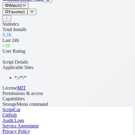
Watch
1
Favorite
1
Statistics
Total Installs
9.2K
Last 24h
+
16
User Rating
-
Script Details
Applicable Sites
*://*/*
License
MIT
Permissions & access
Capabilities
Storage
Menu command
ScriptCat
GitHub
Audit Logs
Service Agreement
Privacy Policy