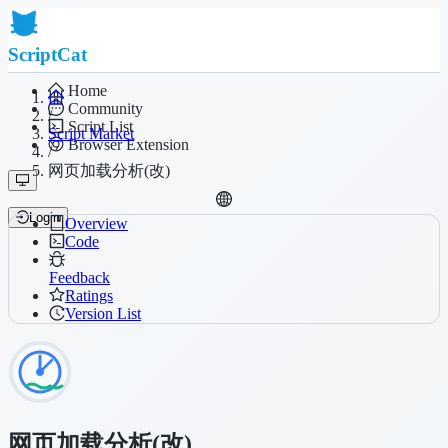
ScriptCat
Home
Community
/
Script List
Script Market
Browser Extension
/
网页加载分析(改)
Login
Overview
Code
Feedback
Ratings
Version List
网页加载分析(改)