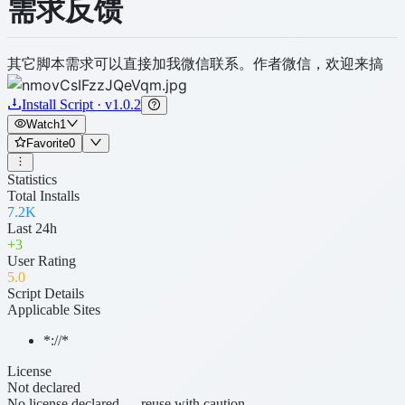
需求反馈
其它脚本需求可以直接加我微信联系。作者微信，欢迎来搞
Install Script · v1.0.2
Watch
1
Favorite
0
Statistics
Total Installs
7.2K
Last 24h
+
3
User Rating
5
.0
Script Details
Applicable Sites
*://*
License
Not declared
No license declared — reuse with caution