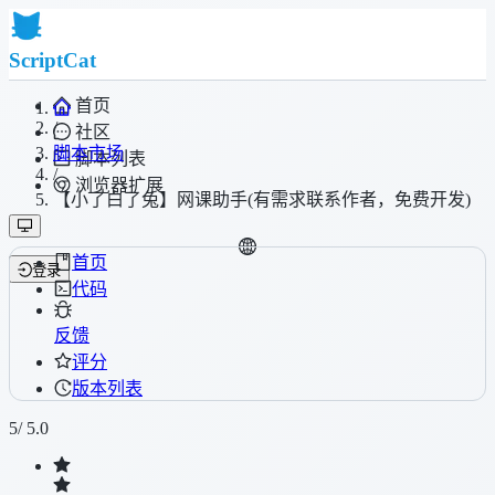
ScriptCat
首页
/
社区
脚本市场
脚本列表
/
浏览器扩展
【小了白了兔】网课助手(有需求联系作者，免费开发)
首页
登录
代码
反馈
评分
版本列表
5
/ 5.0