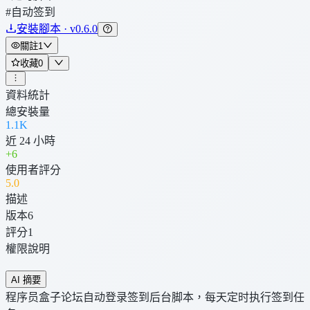
#自动签到
安裝腳本 · v0.6.0
關註
1
收藏
0
資料統計
總安裝量
1.1K
近 24 小時
+
6
使用者評分
5
.0
描述
版本
6
評分
1
權限說明
AI 摘要
程序员盒子论坛自动登录签到后台脚本，每天定时执行签到任