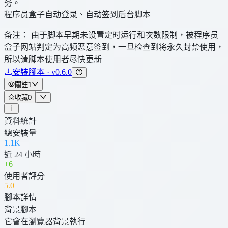
务。
程序员盒子自动登录、自动签到后台脚本
备注： 由于脚本早期未设置定时运行和次数限制，被程序员
盒子网站判定为高频恶意签到，一旦检查到将永久封禁使用，
所以请脚本使用者尽快更新
安裝腳本 · v0.6.0
關註
1
收藏
0
資料統計
總安裝量
1.1K
近 24 小時
+
6
使用者評分
5
.0
腳本詳情
背景腳本
它會在瀏覽器背景執行