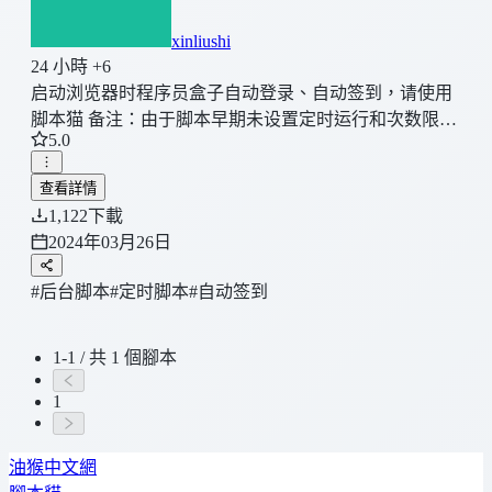
xinliushi
24 小時 +6
启动浏览器时程序员盒子自动登录、自动签到，请使用
脚本猫 备注：由于脚本早期未设置定时运行和次数限
5.0
制，被程序员盒子网站判定为高频恶意签到，一旦检查
到将永久封禁使用，所以请脚本使用者尽快更新
查看詳情
1,122
下載
2024年03月26日
#后台脚本
#定时脚本
#自动签到
1-1 / 共 1 個腳本
1
油猴中文網