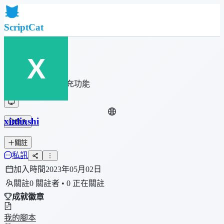
ScriptCat
首頁
社群
腳本列表
瀏覽器擴充功能
xinliushi
登入
關註
私訊
加入時間
2023年05月02日
關註
0 關註者 • 0 正在關註
成就徽章
我的腳本