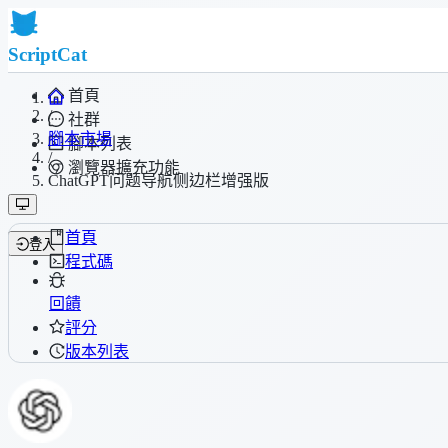
ScriptCat
首頁
/
社群
腳本市場
腳本列表
/
瀏覽器擴充功能
ChatGPT问题导航侧边栏增强版
首頁
登入
程式碼
回饋
評分
版本列表