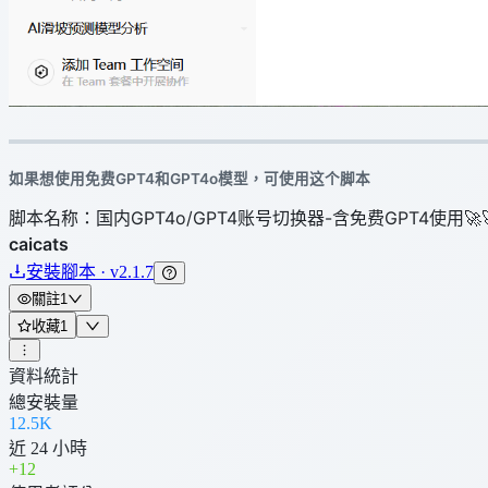
如果想使用免费GPT4和GPT4o模型，可使用这个脚本
脚本名称：国内GPT4o/GPT4账号切换器-含免费GPT4使用🚀
caicats
安裝腳本 · v2.1.7
關註
1
收藏
1
資料統計
總安裝量
12.5K
近 24 小時
+
12