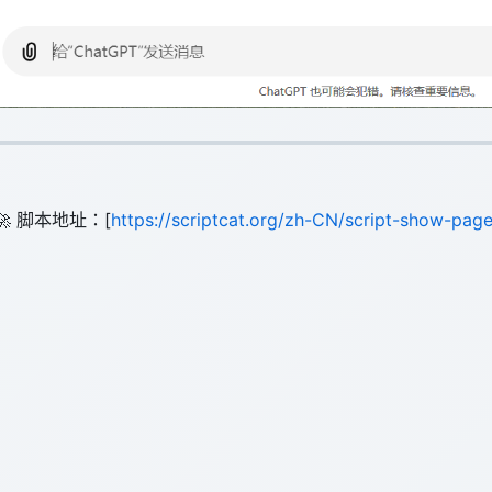
🚀 脚本地址：[
https://scriptcat.org/zh-CN/script-show-pag