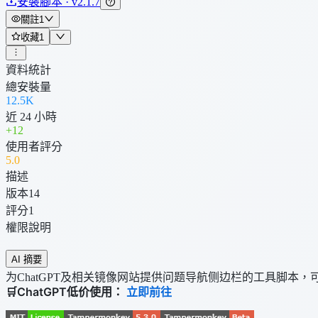
安裝腳本 · v2.1.7
關註
1
收藏
1
資料統計
總安裝量
12.5K
近 24 小時
+
12
使用者評分
5
.0
描述
版本
14
評分
1
權限說明
AI 摘要
为ChatGPT及相关镜像网站提供问题导航侧边栏的工具脚本
🛒ChatGPT低价使用：
立即前往