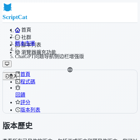
ScriptCat
首頁
/
社群
腳本市場
腳本列表
/
瀏覽器擴充功能
ChatGPT问题导航侧边栏增强版
首頁
登入
程式碼
回饋
評分
版本列表
版本歷史