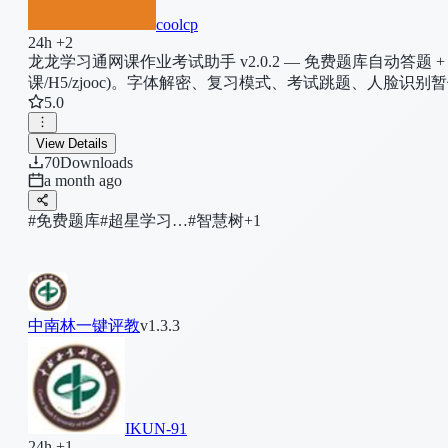
coolcp
24h +2
龙龙学习通网课作业考试助手 v2.0.2 — 免费题库自动答题
课/H5/zjooc)。字体解密、复习模式、考试跳题、人脸识别暂停。F
5.0
View Details
70
Downloads
a month ago
#免费题库
#超星学习…
#智慧树
+1
中南林一键评教
v1.3.3
IKUN-91
24h +1