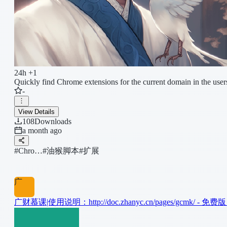
24h +1
Quickly find Chrome extensions for the current domain in the us
-
View Details
108
Downloads
a month ago
#Chro…
#油猴脚本
#扩展
广
广财慕课|使用说明：http://doc.zhanyc.cn/pages/gcm