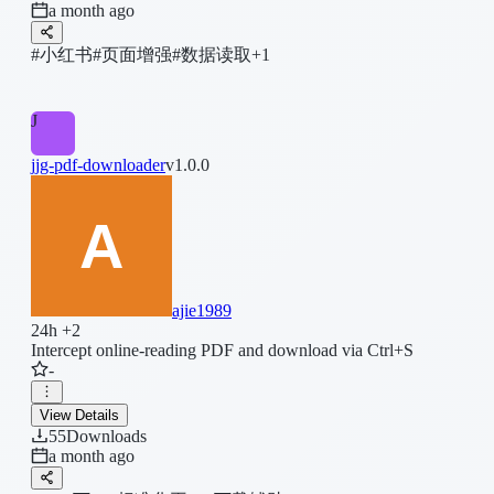
a month ago
#小红书
#页面增强
#数据读取
+1
J
jjg-pdf-downloader
v1.0.0
ajie1989
24h +2
Intercept online-reading PDF and download via Ctrl+S
-
View Details
55
Downloads
a month ago