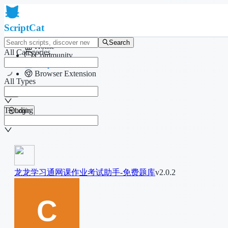
ScriptCat
Search
Home
All Categories
Community
Script List
Browser Extension
All Types
Trending
Login
龙龙学习通网课作业考试助手-免费题库
v2.0.2