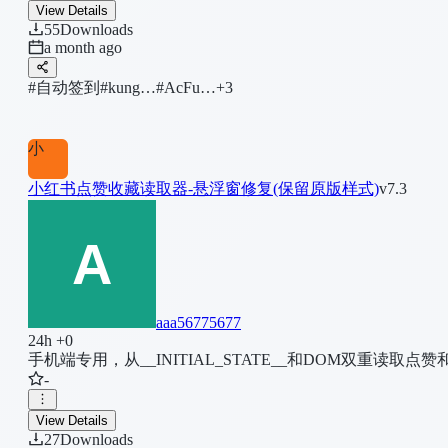
View Details
55
Downloads
a month ago
#自动签到
#kung…
#AcFu…
+3
小
小红书点赞收藏读取器-悬浮窗修复(保留原版样式)
v7.3
aaa56775677
24h +0
手机端专用，从__INITIAL_STATE__和DOM双重
-
View Details
27
Downloads